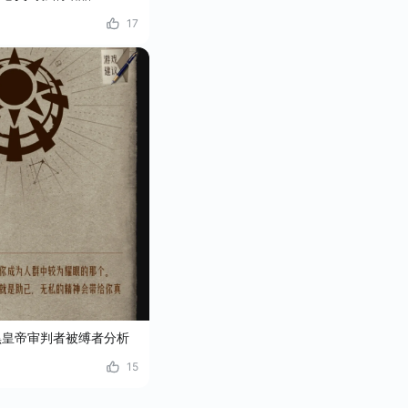
17
黑皇帝审判者被缚者分析
15