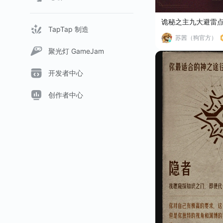
诡秘之主九大避雷
TapTap 制造
苏茜（狗官方）
聚光灯 GameJam
开发者中心
创作者中心