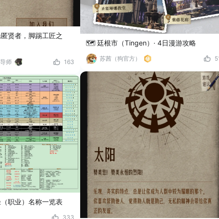
隐匿贤者，脚踢工匠之
🗺️ 廷根市（Tingen）· 4日漫游攻略
苏茜（狗官方）
5
导师
163
径（职业）名称一览表
333