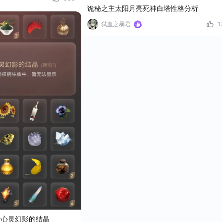
诡秘之主太阳月亮死神白塔性格分析
弑血之暴君
1
一心灵幻影的结晶