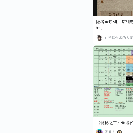
隐者全序列。拳打
神。
在学炼金术的大魔
《诡秘之主》全途
屠梦人