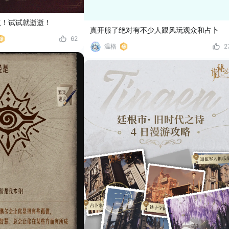
点！试试就逝逝！
真开服了绝对有不少人跟风玩观众和占卜
62
温格
2