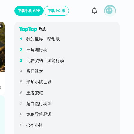
下载手机 APP
下载 PC 版
热搜
我的世界：移动版
1
三角洲行动
2
无畏契约：源能行动
3
蛋仔派对
4
米加小镇世界
5
0
王者荣耀
6
超自然行动组
7
龙岛异兽起源
8
心动小镇
9