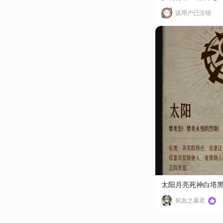
该用户已注销
太阳月亮死神白塔
弑血之暴君