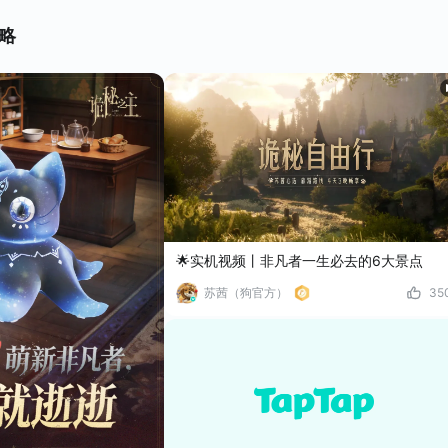
略
🌟实机视频丨非凡者一生必去的6大景点
苏茜（狗官方）
35