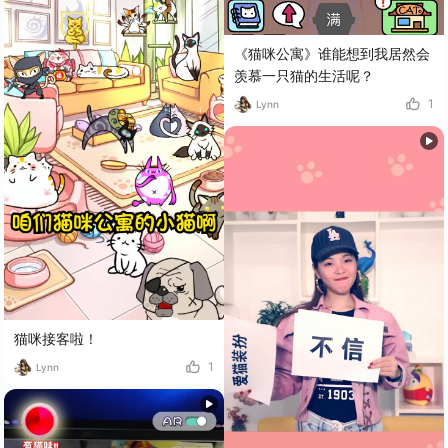
《猫咪公寓》谁能想到我居然会
羡慕一只猫的生活呢？
1
Lynn
猫咪接客啦！
1
Lynn