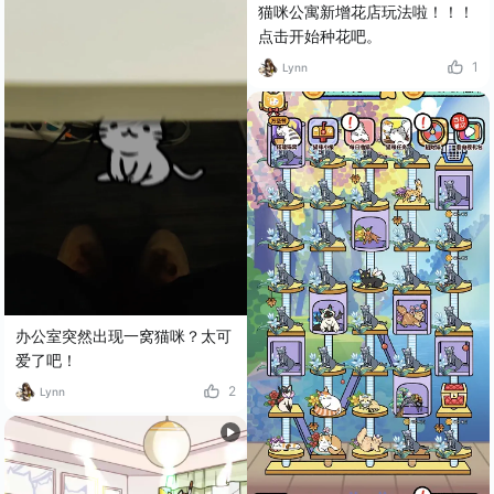
猫咪公寓新增花店玩法啦！！！
点击开始种花吧。
1
Lynn
办公室突然出现一窝猫咪？太可
爱了吧！
2
Lynn