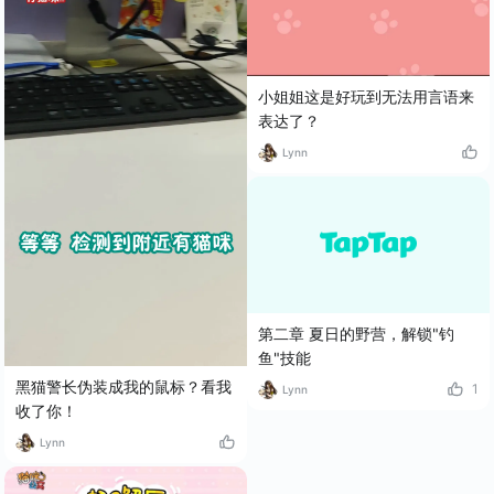
小姐姐这是好玩到无法用言语来
表达了？
Lynn
第二章 夏日的野营，解锁"钓
鱼"技能
黑猫警长伪装成我的鼠标？看我
1
Lynn
收了你！
Lynn