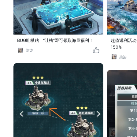
BUG吐槽贴：“吐槽”即可领取海量福利！
超值返利活动
150%
柒柒
柒柒