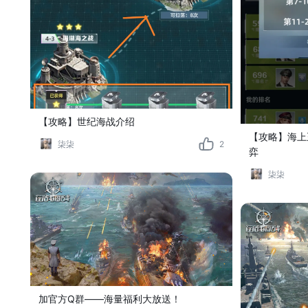
【攻略】世纪海战介绍
【攻略】海上
柒柒
2
弈
柒柒
加官方Q群——海量福利大放送！