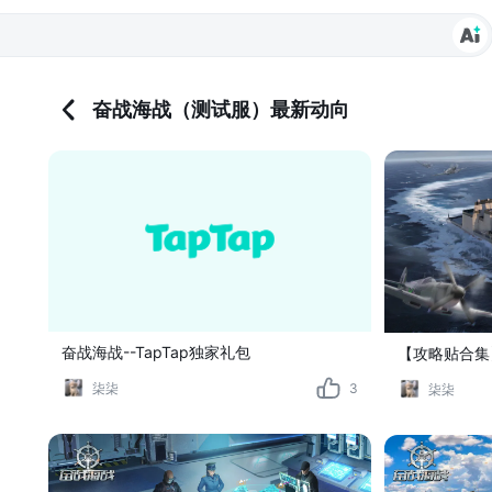
奋战海战（测试服）最新动向
奋战海战--TapTap独家礼包
【攻略贴合集
柒柒
3
柒柒