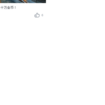
送十万金币！
6