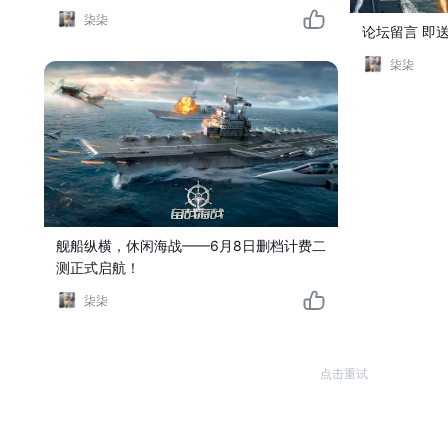
柒柒
论坛留言 即
柒柒
舰船纵横，休闲海战——6月8日删档计费二
测正式启航！
柒柒
点击重试