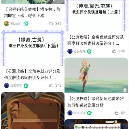
【启程必练英雄榜】潘多拉，熊
猫即将上榜，呼金上榜
385
風随劍往
【公测攻略】全角色就业评分及
强度解读独家解读及评分！
（上）
496
逍遥哥哥
【公测攻略】全角色就业评分及
强度解读独家解读及评分！
（下）
315
逍遥哥哥
【公测攻略】绿裔新角色蕾米雅
技能预览及强度分析
62
逍遥哥哥