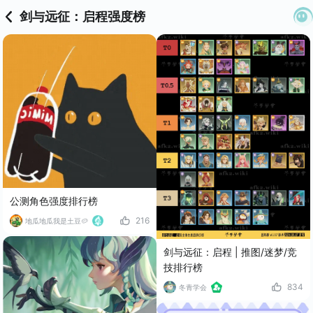
剑与远征：启程强度榜
公测角色强度排行榜
216
地瓜地瓜我是土豆🥔
剑与远征：启程 | 推图/迷梦/竞
技排行榜
834
冬青学会