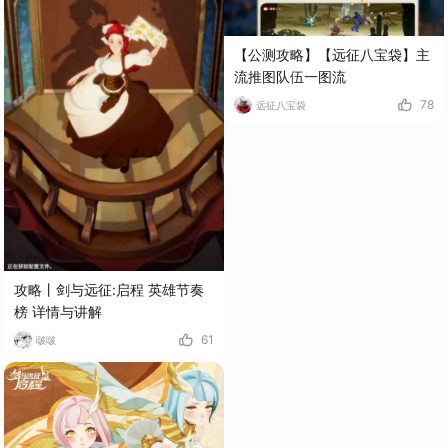
【公测攻略】【远征八宝袋】主
流推图队伍一图流
78
远征八宝袋
攻略丨剑与远征:启程 英雄节奏
榜 详情与讲解
61
啵啵