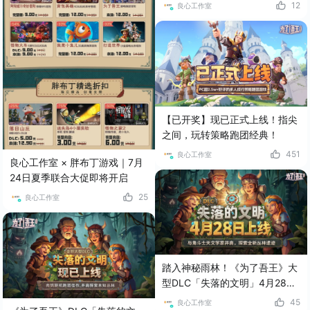
题
12
良心工作室
【已开奖】现已正式上线！指尖
之间，玩转策略跑团经典！
451
良心工作室
良心工作室 × 胖布丁游戏｜7月
24日夏季联合大促即将开启
25
良心工作室
踏入神秘雨林！《为了吾王》大
型DLC「失落的文明」4月28日
上线！
45
良心工作室