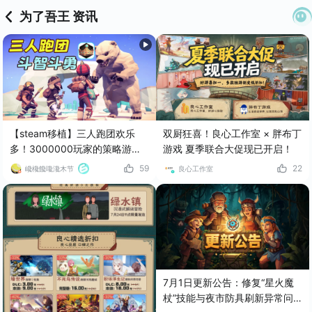
为了吾王 资讯
【steam移植】三人跑团欢乐
双厨狂喜！良心工作室 × 胖布丁
多！3000000玩家的策略游戏
游戏 夏季联合大促现已开启！
移植手游！
59
22
巉欃饞嚵瀺木节
良心工作室
7月1日更新公告：修复“星火魔
杖”技能与夜市防具刷新异常问